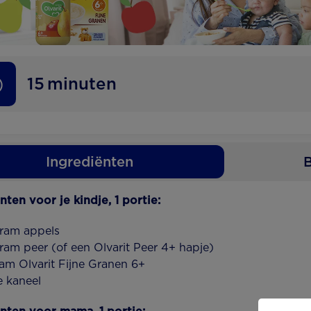
15
minuten
Ingrediënten
B
nten voor je kindje, 1 portie:
ram appels
ram peer (of een Olvarit Peer 4+ hapje)
am Olvarit Fijne Granen 6+
e kaneel