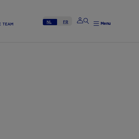
NL
FR
Menu
E TEAM
Mijn Nutricia
Mijn Nutricia
Mijn gegevens
Mijn privacy
UITLOGGEN