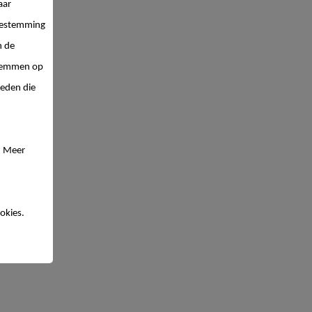
aar
estemming
n de
 stemmen op
ieden die
. Meer
okies.