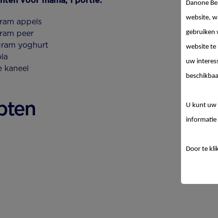
nten voor mama, 1 portie:
Danone Be
website, w
ram appels
gebruiken 
ram peer
gram yoghurt
website te
la
uw interes
e kaneel
beschikbaa
pten
U kunt uw 
informatie 
Door te kli