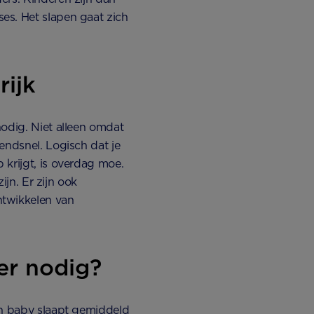
es. Het slapen gaat zich
rijk
nodig. Niet alleen omdat
endsnel. Logisch dat je
 krijgt, is overdag moe.
ijn. Er zijn ook
ntwikkelen van
er nodig?
en baby slaapt gemiddeld