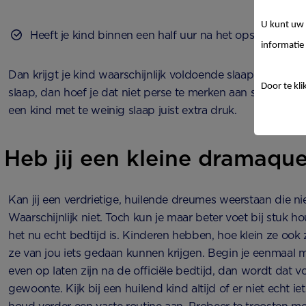
U kunt uw 
Heeft je kind binnen een half uur na het opstaan trek i
informatie 
Dan krijgt je kind waarschijnlijk voldoende slaap. Krijgt je 
Door te kli
slaap, dan hoef je dat niet perse te merken aan slaperig
een kind met te weinig slaap juist extra druk.
Heb jij een kleine dramaque
Kan jij een verdrietige, huilende dreumes weerstaan die ni
Waarschijnlijk niet. Toch kun je maar beter voet bij stuk
het nu echt bedtijd is. Kinderen hebben, hoe klein ze ook z
ze van jou iets gedaan kunnen krijgen. Begin je eenmaal 
even op laten zijn na de officiële bedtijd, dan wordt dat vo
gewoonte. Kijk bij een huilend kind altijd of er niet echt ie