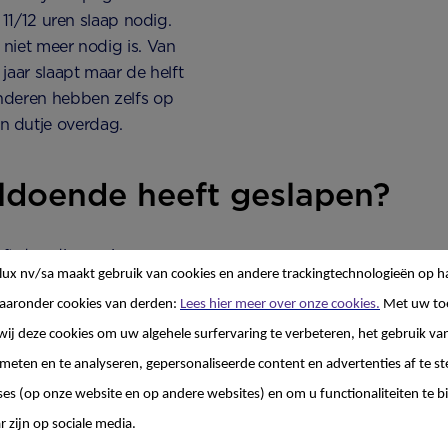
 11/12 uren slaap nodig.
 niet meer nodig is. Van
 jaar slaapt maar de helft
nderen hebben zelfs op
n dutje overdag.
oldoende heeft geslapen?
t dan die van je
lux nv/sa
maakt gebruik van cookies en andere trackingtechnologieën op h
t dingen waarop je kunt
aaronder cookies van derden:
Lees hier meer over onze cookies.
Met uw to
wij deze cookies om uw algehele surfervaring te verbeteren, het gebruik va
n wakker?
 meten en te analyseren, gepersonaliseerde content en advertenties af te
ses (op onze website en op andere websites) en om u functionaliteiten te b
weekenden en vakantie
r zijn op sociale media.