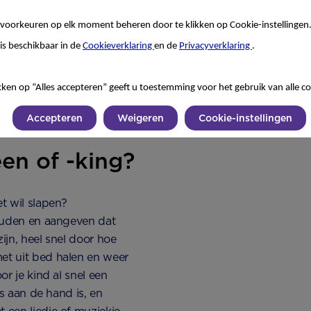
voorkeuren op elk moment beheren door te klikken op Cookie-instellingen
n een ontbijt?
is beschikbaar in de
Cookieverklaring
en de
Privacyverklaring
.
kind ’s nachts te weinig
kken op “Alles accepteren” geeft u toestemming voor het gebruik van alle co
heid overdag. Soms wordt
Accepteren
Weigeren
Cookie-instellingen
en of -king?
et wil slapen?
 houden en aangeven dat
ijn, heel snel door hoe
met uit bed halen en weer
or je kind al snel een
ts aan de hand is, en