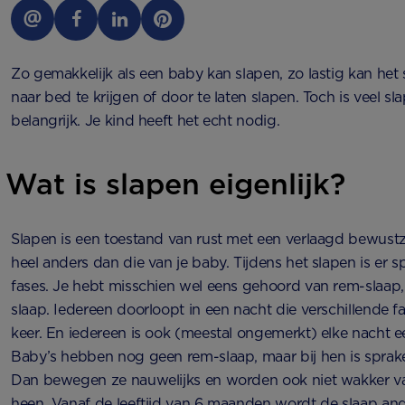
Zo gemakkelijk als een baby kan slapen, zo lastig kan het
naar bed te krijgen of door te laten slapen. Toch is veel s
belangrijk. Je kind heeft het echt nodig.
Wat is slapen eigenlijk?
Slapen is een toestand van rust met een verlaagd bewustzi
heel anders dan die van je baby. Tijdens het slapen is er s
fases. Je hebt misschien wel eens gehoord van rem-slaap, 
slaap. Iedereen doorloopt in een nacht die verschillende f
keer. En iedereen is ook (meestal ongemerkt) elke nacht e
Baby’s hebben nog geen rem-slaap, maar bij hen is sprake 
Dan bewegen ze nauwelijks en worden ook niet wakker v
heen. Vanaf de leeftijd van 6 maanden wordt de slaap and