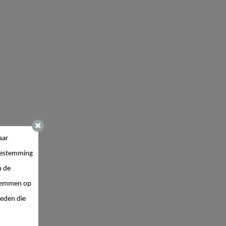
aar
estemming
n de
 stemmen op
ieden die