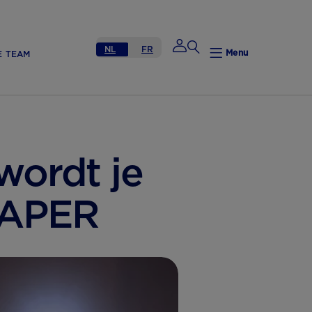
NL
FR
Menu
E TEAM
Mijn Nutricia
wordt je
Mijn Nutricia
LAPER
Mijn gegevens
Mijn privacy
UITLOGGEN