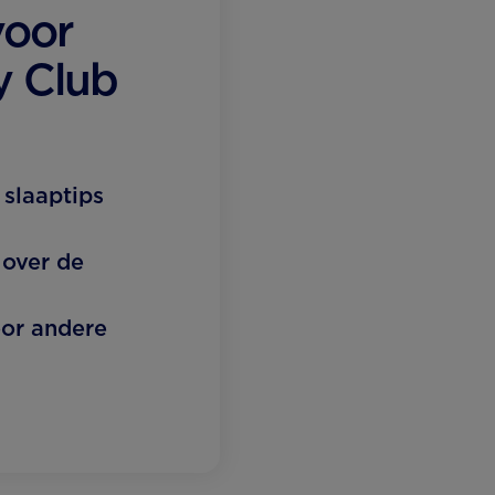
oor
y Club
 slaaptips
 over de
oor andere