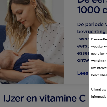
1000 
De periode 
bevruchting 
tweede verj
Danone Be
eerste 1000 
website, w
essentieel v
gebruiken 
ontwikkeling
website te
uw interes
Lees meer
beschikbaa
U kunt uw 
IJzer en vitamine C
informatie 