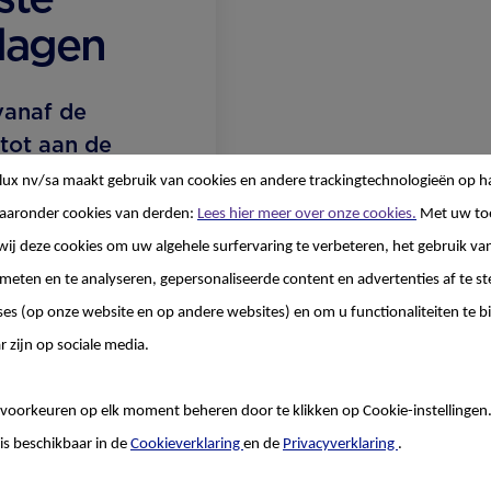
dagen
vanaf de
tot aan de
aardag – de
lux nv/sa
maakt gebruik van cookies en andere trackingtechnologieën op h
dagen – is
aaronder cookies van derden:
Lees hier meer over onze cookies.
Met uw to
oor de
wij deze cookies om uw algehele surfervaring te verbeteren, het gebruik va
 van je kindje.
 meten en te analyseren, gepersonaliseerde content en advertenties af te
ses (op onze website en op andere websites) en om u functionaliteiten te b
r zijn op sociale media.
voorkeuren op elk moment beheren door te klikken op Cookie-instellingen
is beschikbaar in de
Cookieverklaring
en de
Privacyverklaring
.