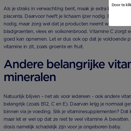
Door te kli
Als je straks in verwachting bent, maak je extra bloed aa
placenta. Daarvoor heeft je lichaam ijzer nodig. Een suppl
nodig, maar zorg wel dat je producten neemt waarin veel ij
bladgroenten, vlees en volkorenbrood. Vitamine C zorgt er
goed kan opnemen. Let er dus ook op dat je voldoende p
vitamine in zit, zoals groente en fruit.
Andere belangrijke vita
mineralen
Natuurlijk blijven – net als voor iedereen - ook andere vit
belangrijk (zoals B12, C en E). Daarvan krijg je normaal 
binnen via je voeding. Slik je vitaminesupplementen? Dat
maar let er wel op dat ze niet te veel vitamine A bevatten
dosis namelijk schadelijk zijn voor je ongeboren baby.