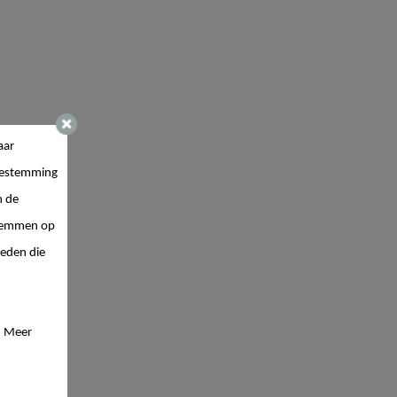
aar
estemming
n de
 stemmen op
ieden die
. Meer