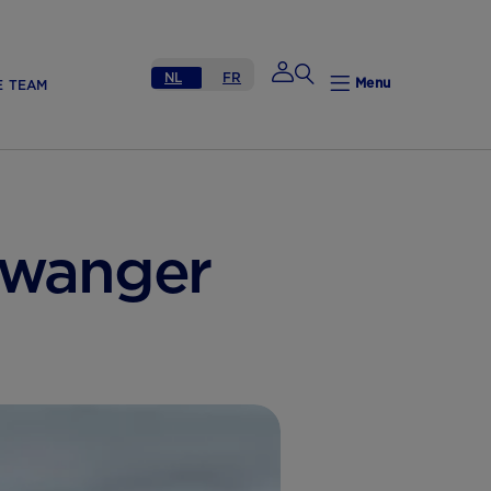
NL
FR
Menu
E TEAM
Mijn Nutricia
zwanger
Mijn Nutricia
Mijn gegevens
Mijn privacy
UITLOGGEN