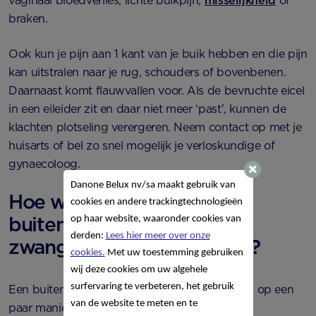
vaginaal bloedverlies, lichte buikpijn,
misselijkheid
of
braken.
Ook kun je pijn aan 1 kant van je buik hebben en die pijn
kan uitstralen naar je rug, schouders of bovenbenen.
Daarnaast komt flauwvallen voor. Als de bevruchte eicel
in een eileider zit en daar niet meer ‘past’, kunnen de
klachten plotseling verergeren. Neem contact op met je
huisarts of bel zo snel mogelijk je verloskundige of
gynaecoloog.
Danone Belux nv/sa
maakt gebruik van
Hoe wordt een
cookies en andere trackingtechnologieën
buitenbaarmoederlijke
op haar website, waaronder cookies van
derden:
Lees hier meer over onze
zwangerschap vastgesteld?
cookies.
Met uw toestemming gebruiken
wij deze cookies om uw algehele
surfervaring te verbeteren, het gebruik
Een buitenbaarmoederlijke zwangerschap kan op een
van de website te meten en te
paar manieren vastgesteld worden: