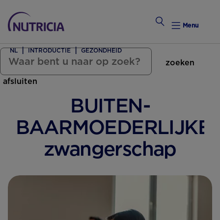
Menu
NL
INTRODUCTIE
GEZONDHEID
zoeken
Zwanger Worden
afsluiten
Weekkalender
BUITEN­
Weekk
BAARMOEDERLIJKE
Intro
zwangerschap