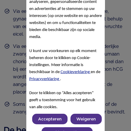
analyseren, gepersonaliseerde content
en advertenties af te stemmen op uw
Via een (vaginale) echo. Een verloskundige,
interesses (op onze website en op andere
gynaecoloog of echoscopist gaat dan met behulp
websites) en om u functionaliteiten te
van een echoapparaat op zoek naar de bevruchte
bieden die beschikbaar zijn op sociale
eicel.
media.
Via een bloedtest. Bij een buitenbaarmoederlijke
U kunt uw voorkeuren op elk moment
zwangerschap stijgt het hormoon hCG (humaan
beheren door te klikken op Cookie-
choriongonadotrofine) in je bloed minder snel dan
instellingen. Meer informatie is
bij een gewone zwangerschap. Het hormoon hCG
beschikbaar in de
Cookieverklaring
en de
wordt in het begin van je zwangerschap
Privacyverklaring
.
aangemaakt door het embryo, later neemt de
placenta dat normaal gesproken over.
Door te klikken op “Alles accepteren”
geeft u toestemming voor het gebruik
Soms is een kijkoperatie nodig om te zien of de
van alle cookies.
zwangerschap zich buiten de baarmoeder bevindt.
Accepteren
Weigeren
De behandeling