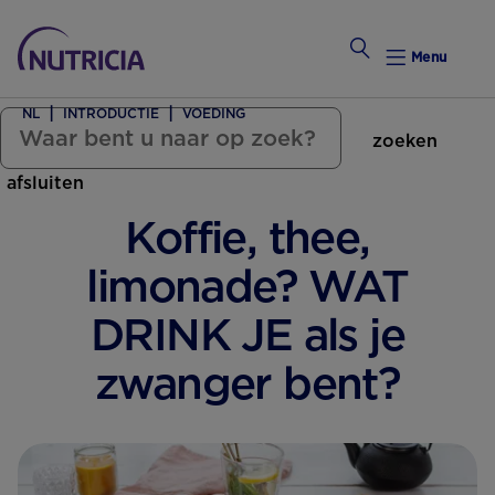
Menu
NL
INTRODUCTIE
VOEDING
zoeken
Zwanger Worden
afsluiten
Weekkalender
Koffie, thee,
Weekk
limonade? WAT
Intro
DRINK JE als je
zwanger bent?