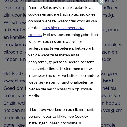
keuzes te maken. In frisdrank en sappen zit namelijk -
soms ongemerkt – veel suiker. Ze leveren
calorieën
en
Danone Belux nv/sa
maakt gebruik van
cookies en andere trackingtechnologieën
zijn voor je tanden en bloedglucose minder gunstig.
op haar website, waaronder cookies van
Wissel daarom af met andere dranken zoals
derden:
Lees hier meer over onze
mineraalwater, bronwater en thee (zoals rooibos, munt
cookies.
Met uw toestemming gebruiken
en kamille). Tip: aan mineraalwater kun je ook
wij deze cookies om uw algehele
smaakmakers toevoegen. Komkommer, munt en plakjes
surfervaring te verbeteren, het gebruik
citroen bijvoorbeeld. Of aardbeien, blauwe bessen en
van de website te meten en te
limoen. En plakjes sinaasappel is ook een aanrader.
analyseren, gepersonaliseerde content
en advertenties af te stemmen op uw
Het koolzuur in frisdrank of in mineraalwater kan geen
interesses (op onze website en op andere
kwaad, maar het kan wel zijn dat je er
last van hebt
.
websites) en om u functionaliteiten te
Goed om te weten: cola (ook light cola) bevat net als
bieden die beschikbaar zijn op sociale
koffie cafeïne. Drink ook om die reden er niet teveel van.
media.
Er zijn wel varianten te koop zonder cafeïne. En hoe zit
U kunt uw voorkeuren op elk moment
het dan met light frisdrank? Deze dranken zijn veilig om
beheren door te klikken op Cookie-
te drinken. Voor zoetstoffen zijn aanvaardbare
instellingen. Meer informatie is
dagelijkse innames (ADI) vastgesteld. Als je normale