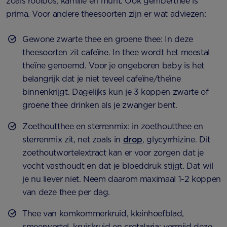
zoals rooibos, kamille en munt. Ook gemberthee is
prima. Voor andere theesoorten zijn er wat adviezen:
Gewone zwarte thee en groene thee: In deze
theesoorten zit cafeïne. In thee wordt het meestal
theïne genoemd. Voor je ongeboren baby is het
belangrijk dat je niet teveel cafeïne/theïne
binnenkrijgt. Dagelijks kun je 3 koppen zwarte of
groene thee drinken als je zwanger bent.
Zoethoutthee en sterrenmix: in zoethoutthee en
sterrenmix zit, net zoals in
drop
, glycyrrhizine. Dit
zoethoutwortelextract kan er voor zorgen dat je
vocht vasthoudt en dat je bloeddruk stijgt. Dat wil
je nu liever niet. Neem daarom maximaal 1-2 koppen
van deze thee per dag.
Thee van komkommerkruid, kleinhoefblad,
smeerwortel, kruiskruid en crotalaria: vermijd deze