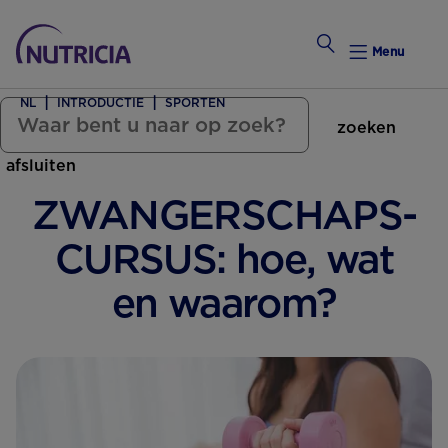
Menu
NL
INTRODUCTIE
SPORTEN
zoeken
Zwanger Worden
afsluiten
Weekkalender
ZWANGERSCHAPS­
Weekk
CURSUS: hoe, wat
Intro
en waarom?