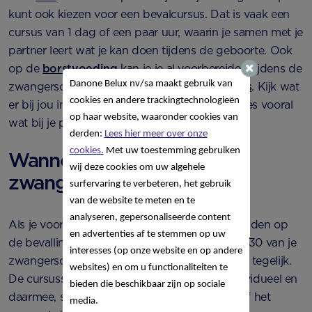
kunt ook kiezen voor een bevalcursus. Dat is vaak een
cursus van 1 dag of een paar uur, waarin je samen met je
partner leert wat je kan doen tijdens de geboorte. Ook
op de
borstvoeding
kan je je al voorbereiden tijdens de
Danone Belux nv/sa
maakt gebruik van
zwangerschap, met een
borstvoedingscursus
. Kijk wat
cookies en andere trackingtechnologieën
er bij jou in de buurt wordt aangeboden en kies vooral
op haar website, waaronder cookies van
wat bij je past.
derden:
Lees hier meer over onze
cookies.
Met uw toestemming gebruiken
Wanneer start een
wij deze cookies om uw algehele
zwangerschapscursus?
surfervaring te verbeteren, het gebruik
van de website te meten en te
analyseren, gepersonaliseerde content
Als je voor een cursus kiest om je voor te bereiden op
en advertenties af te stemmen op uw
de bevalling begin je vaak tussen week 25 en 30 van je
interesses (op onze website en op andere
zwangerschap. Meestal start je met een groep tegelijk.
websites) en om u functionaliteiten te
De cursussen waarbij je blijft sporten zijn individueel en
bieden die beschikbaar zijn op sociale
daarmee, start je meestal eerder, soms al vanaf het
media.