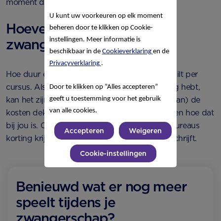
moment dat je zwanger bent.
U kunt uw voorkeuren op elk moment
Hoeveel kost een
beheren door te klikken op Cookie-
instellingen. Meer informatie is
zwangerschapscursus?
beschikbaar in de
Cookieverklaring
en de
Privacyverklaring
.
Hoe duur een zwangerschapscursus is, verschilt per
cursus. Als je een aanvullende zorgverzekering hebt,
Door te klikken op “Alles accepteren”
geeft u toestemming voor het gebruik
kan het zijn dat je zorgverzekeraar (een deel van) de
van alle cookies.
kosten dekt. Check je voorwaarden om te kijken hoe dat
bij jou is. Ook kan je bij sommige kraamzorgbureaus
Accepteren
Weigeren
korting krijgen op een cursus als je je daar inschrijft.
Cookie-instellingen
Benieuwd wat er nog meer
speelt tijdens je
zwangerschap?