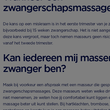
zwangerschapsmassag
De kans op een miskraam is in het eerste trimester van j
bijvoorbeeld bij 15 weken zwangerschap. Het is niet aan
deze kans vergroot, maar toch nemen masseurs geen risi
vanaf het tweede trimester.
Kan iedereen mij masser
zwanger ben?
Maak bij voorkeur een afspraak met een masseur die gespec
zwangerschapsmassages. Deze masseurs weten welke dr
niet meenemen, ze weten hoe jij comfortabel kunt liggen 
massage beter uit kunt stellen. Bij hartklachten, trombose