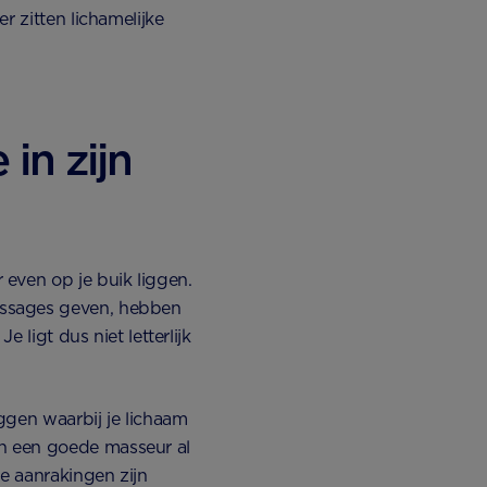
r zitten lichamelijke
in zijn
even op je buik liggen.
assages geven, hebben
 ligt dus niet letterlijk
ggen waarbij je lichaam
n een goede masseur al
De aanrakingen zijn