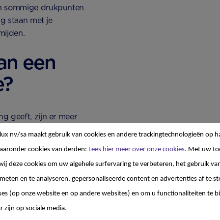
 en sommige drukpunten
ng staan met je
mijden.
an een
e?
g geeft, zijn er meer
lux nv/sa
maakt gebruik van cookies en andere trackingtechnologieën op h
aaronder cookies van derden:
Lees hier meer over onze cookies.
Met uw to
e bloedsomloop verbetert.
wij deze cookies om uw algehele surfervaring te verbeteren, het gebruik va
en en je baby.
 meten en te analyseren, gepersonaliseerde content en advertenties af te
kelijker afvalstoffen af.
ses (op onze website en op andere websites) en om u functionaliteiten te b
 aan als oxytocine,
r zijn op sociale media.