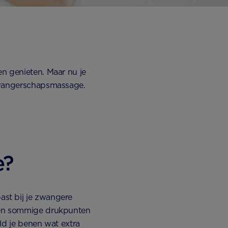
n genieten. Maar nu je
 zwangerschapsmassage.
e?
st bij je zwangere
rden sommige drukpunten
ld je benen wat extra