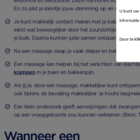
endorfine en serotonine. Deze hormonen komen via de 
En zo pikt je kleintje jouw stemming op en ontspant o
U kunt uw 
informatie 
Je kunt makkelijk contact maken met je baby. Waarschij
eerst wat beweeglijker door het zuurstofrijke bloed, e
je buik. Daarna kunnen jullie samen ontspannen.
Door te kli
Na een massage slaap je vaak dieper en beter.
Een massage kan helpen bij het verlichten van klacht
krampen
in je been en bekkenpijn.
Als jij je, door een massage, makkelijker kunt ontspann
ook tijdens de bevalling makkelijker ‘je hoofd leegmak
Een klein onderzoek geeft aanwijzingen dat zwange
op een vroeggeboorte zou kunnen verkleinen (Bron: T
Wanneer een