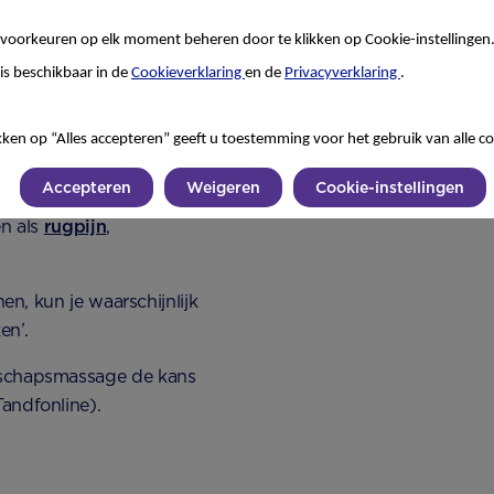
placenta bij je baby.
ok.
voorkeuren op elk moment beheren door te klikken op Cookie-instellingen
is beschikbaar in de
Cookieverklaring
en de
Privacyverklaring
.
nlijk wordt je kleintje
n voel jij bewegingen in
kken op “Alles accepteren” geeft u toestemming voor het gebruik van alle co
Accepteren
Weigeren
Cookie-instellingen
en als
rugpijn
,
en, kun je waarschijnlijk
en’.
rschapsmassage de kans
andfonline).