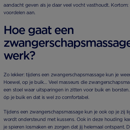
aandacht geven als je daar veel vocht vasthoudt. Kortom: e
voordelen aan.
Hoe gaat een
zwangerschapsmassage 
werk?
Zo lekker: tijdens een zwangerschapsmassage kun je weer 
Hoewel, op je buik… Veel masseurs die zwangerschapsm
een stoel waar uitsparingen in zitten voor buik en borsten. Je
óp je buik en dat is wel zo comfortabel.
Tijdens een zwangerschapsmassage kun je ook op je zij li
wordt ondersteund met kussens. Ook in deze houding ka
je spieren losmaken en zorgen dat jij helemaal ontspant. 