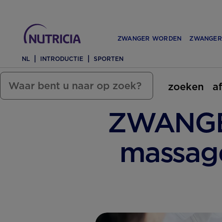
ZWANGER WORDEN
ZWANGER
NL
INTRODUCTIE
SPORTEN
zoeken
a
ZWANGE
massage