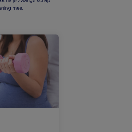
tot na je zwangerschap.
ening mee.