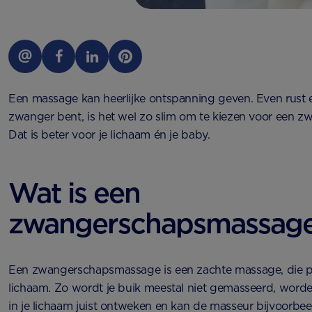
Een massage kan heerlijke ontspanning geven. Even rust e
zwanger bent, is het wel zo slim om te kiezen voor een
Dat is beter voor je lichaam én je baby.
Wat is een
zwangerschapsmassag
Een zwangerschapsmassage is een zachte massage, die pa
lichaam. Zo wordt je buik meestal niet gemasseerd, wo
in je lichaam juist ontweken en kan de masseur bijvoorbee