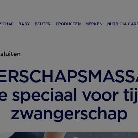
SCHAP
BABY
PEUTER
PRODUCTEN
MERKEN
NUTRICIA CAR
fsluiten
RSCHAPS­MASSA
 speciaal voor ti
zwangerschap