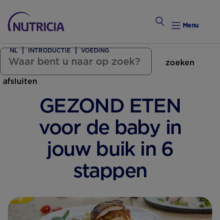
Menu
NL
INTRODUCTIE
VOEDING
zoeken
Zwanger Worden
afsluiten
Weekkalender
GEZOND ETEN
Weekk
voor de baby in
Intro
jouw buik in 6
stappen