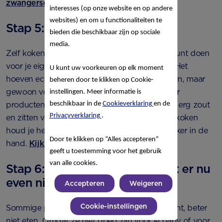
zwangerschap
.
interesses (op onze website en op andere
websites) en om u functionaliteiten te
Stap 5: Eet vers en gevarieerd
bieden die beschikbaar zijn op sociale
media.
Zelf koken is een van de beste dingen die je kunt doen
voor je eigen gezondheid en die van je baby. Het
U kunt uw voorkeuren op elk moment
hoeven echt geen culinaire hoogstandjes te zijn, maar
beheren door te klikken op Cookie-
gewoon vers bereide maaltijden. Kant-en-klaar
instellingen. Meer informatie is
producten, zakjes en pakjes zijn namelijk vaak erg zout
beschikbaar in de
Cookieverklaring
en de
Privacyverklaring
.
en zitten vaak boordevol suikers. Door zelf te koken
houd je het zout- en suikergebruik gemakkelijker in de
Door te klikken op “Alles accepteren”
hand.
Kijk hier voor gezonde recepten
.
geeft u toestemming voor het gebruik
van alle cookies.
Stap 6: Houd rekening met wat er nu
even niet mag
Accepteren
Weigeren
Cookie-instellingen
Sommige producten kun je, nu je zwanger bent, beter
niet eten. Omdat ze niet goed zijn voor je baby of voor